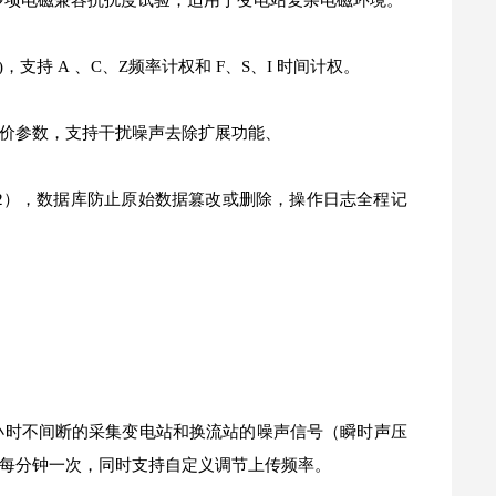
涌等多项电磁兼容抗扰度试验，适用于变电站复杂电磁环境。
A)，支持 A 、C、Z频率计权和 F、S、I 时间计权。
价参数，支持干扰噪声去除扩展功能、
69.602），数据库防止原始数据篡改或删除，操作日志全程记
小时不间断的采集变电站和换流站的噪声信号（瞬时声压
每分钟一次，同时支持自定义调节上传频率。