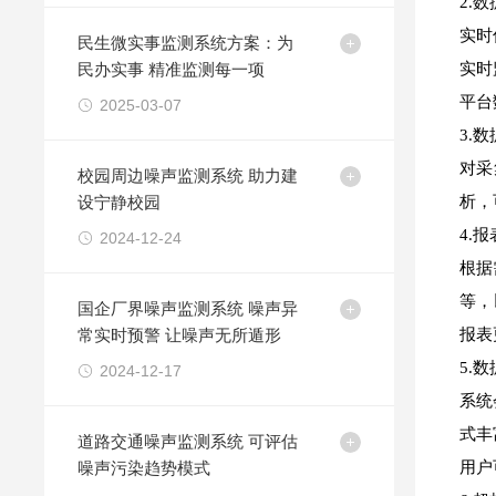
2.
实时
民生微实事监测系统方案：为
民办实事 精准监测每一项
实时
平台
2025-03-07
3.
对采
校园周边噪声监测系统 助力建
设宁静校园
析，
4.
2024-12-24
根据
等，
国企厂界噪声监测系统 噪声异
常实时预警 让噪声无所遁形
报表
5.
2024-12-17
系统
式丰
​道路交通噪声监测系统 可评估
噪声污染趋势模式
用户