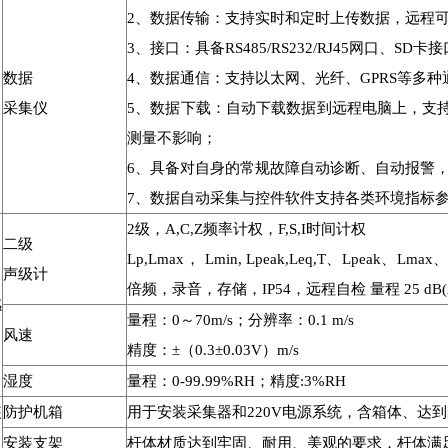
2、数据传输：支持实时和定时上传数据，远程
3、接口：具备RS485/RS232/RJ45网口、SD卡
数据
4、数据通信：支持以太网、光纤、GPRS等多种
采集仪
5、数据下载：自动下载数据到远程电脑上，支
测量不影响；
6、具备对自身的常规故障自动诊断、自动报警
7、数据自动采集与控件软件支持各类环境指标参
2级，A,C,Z频率计权，F,S,I时间计权
二级
Lp,Lmax， Lmin, Lpeak,Leq,T、Lpeak、Lm
声级计
倍频，录音，存储，IP54，远程自检 量程 25 dB(A) 
感
量程：0～70m/s；分辨率：0.1 m/s
风速
精度：±（0.3±0.03V）m/s
湿度
量程：0-99.99%RH；精度:3%RH
装
防护机箱
用于安装采集器和220V电源系统，含箱体、达
安装支架
杆体材质达到牢固、耐用、美观的要求，杆体满