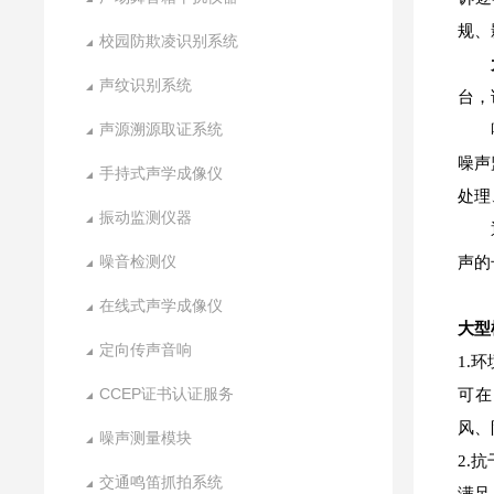
规、
校园防欺凌识别系统
声纹识别系统
台，
声源溯源取证系统
噪声
手持式声学成像仪
处理
振动监测仪器
噪音检测仪
声的
在线式声学成像仪
大型
定向传声音响
1.
CCEP证书认证服务
可在
风、
噪声测量模块
2.
交通鸣笛抓拍系统