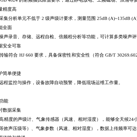
 GB 4824 的射频骚扰限值要求，通过静电放电、工频磁场、浪
测量精度高
采集分析单元不低于 2 级声级计要求，测量范围 25dB (A)~135dB (
功能全面
噪声录音、存储、远程自检、倍频程分析等功能，可计算多类噪声评
数据安全可靠
传输符合 HJ 660 要求，具备保密性和安全性（符合 GB/T 302
维护简单便捷
远程监控与操作，设备故障自动预警，降低现场运维工作量。
功能
实时数据采集
高精度的声级计、气象传感器（风速、相对湿度），能够全天候24
等效声压级等）、气象参数（风速、相对湿度），数据上传频率可达