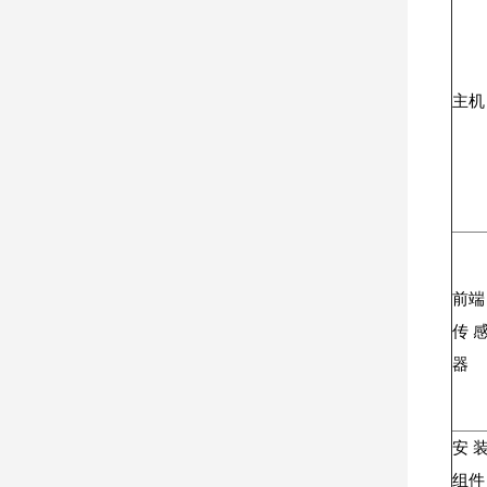
主机
前端
传
器
安
组件