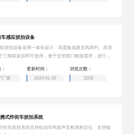
街车感应抓拍设备
感应抓拍设备采用一体化设计、高度集成麦克风阵列、高清
个三脚架架设即可使用，便于交管部门根据需求，进行灵
地，即装即用，有效支撑城市机动车违法炸街集中整治行
质：
更新时间：
浏览次数：
交通环境。
产厂家
2024-01-26
2258
便携式炸街车抓拍系统
炸街车抓拍系统支持机动车鸣笛声音检测和定位、支持输