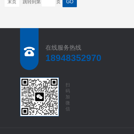
末页
跳转到第
页
在线服务热线
18948352970
扫
码
加
微
信