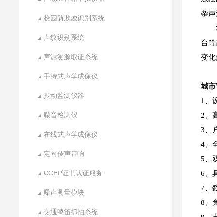
杂声
校园防欺凌识别系统
声纹识别系统
台等
声源溯源取证系统
变化
手持式声学成像仪
城市
振动监测仪器
1、
噪音检测仪
2、
3、
在线式声学成像仪
4、
定向传声音响
5、
CCEP证书认证服务
6、
7、
噪声测量模块
8、
交通鸣笛抓拍系统