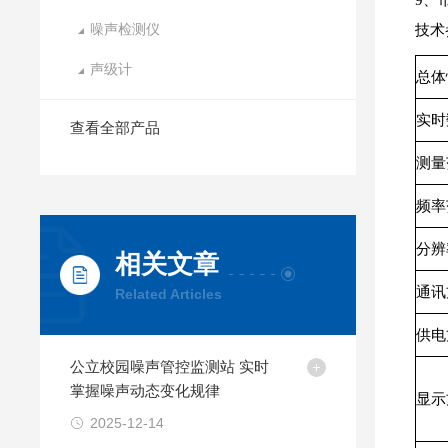
9、
噪声检测仪
技术
声级计
总体
实时
查看全部产品
测量
频率
分辨
相关文章
通讯
Related Articles
供电
公立校园噪声管控监测站 实时
掌握噪声动态变化规律
显示
2025-12-14