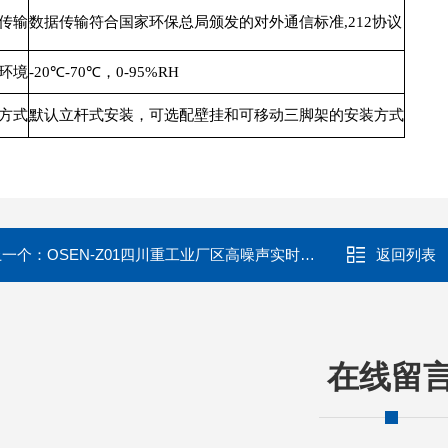
传输
数据传输符合国家环保总局颁发的对外通信标准,212协议
环境
-20℃-70℃，0-95%RH
方式
默认立杆式安装，可选配壁挂和可移动三脚架的安装方式
上一个：
OSEN-Z01四川重工业厂区高噪声实时监测预警设备
返回列表
在线留