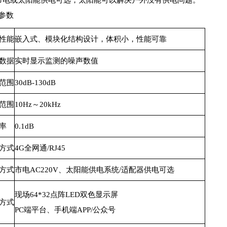
市电或太阳能供电可选，太阳能可以解决户外没有供电问题。
参数
性能
嵌入式、模块化结构设计，体积小，性能可靠
数据
实时显示监测的噪声数值
范围
30dB-130dB
范围
10Hz～20kHz
率
0.1dB
方式
4G全网通/RJ45
方式
市电AC220V、太阳能供电系统/适配器供电可选
现场64*32点阵LED双色显示屏
方式
PC端平台、手机端APP/公众号