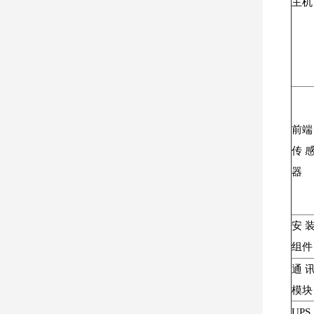
主机
前端
传
器
安
组件
通
模块
UPS