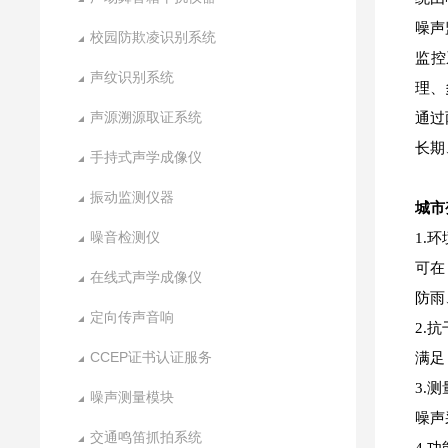
噪声
校园防欺凌识别系统
监控
声纹识别系统
理、
声源溯源取证系统
通过
长期
手持式声学成像仪
振动监测仪器
城市
噪音检测仪
1.
可在
在线式声学成像仪
防雨
定向传声音响
2.
CCEP证书认证服务
满足
3.
噪声测量模块
噪声
交通鸣笛抓拍系统