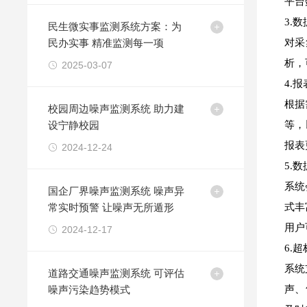
平台
3.
民生微实事监测系统方案：为
民办实事 精准监测每一项
对采
析，
2025-03-07
4.
根据
校园周边噪声监测系统 助力建
设宁静校园
等，
报表
2024-12-24
5.
系统
国企厂界噪声监测系统 噪声异
常实时预警 让噪声无所遁形
式丰
用户
2024-12-17
6.
系统
​道路交通噪声监测系统 可评估
噪声污染趋势模式
声、