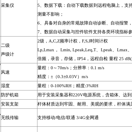
采集仪
5、数据下载：自动下载数据到远程电脑上，支
测量不影响；
6、具备对自身的常规故障自动诊断、自动报警
7、数据自动采集与控件软件支持各类环境指标参
2级，A,C,Z频率计权，F,S,I时间计权
二级
Lp,Lmax， Lmin, Lpeak,Leq,T、Lpeak、Lm
声级计
倍频，录音，存储，IP54，远程自检 量程 25 dB(A) 
感
量程：0～70m/s；分辨率：0.1 m/s
风速
精度：±（0.3±0.03V）m/s
湿度
量程：0-100%RH；精度:3%RH
装
防护机箱
用于安装采集器和220V电源系统，含箱体、达
安装支架
杆体材质达到牢固、耐用、美观的要求，杆体满
讯
无线传输
支持移动/电信/联通 3/4G全网通