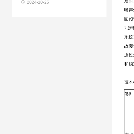
及时
2024-10-25
噪声
回顾
7.
系统
故障
通过
和稳
技术
类别