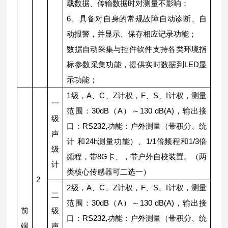
载数据、传输数据时对测量不影响；
6、具备对自身的常规故障自动诊断、自
动报警，并显示、保存相应记录功能；
数据自动采集与控件软件支持各类环境指
标参数采集功能，提供实时数据到LED显
示功能；
1级，A、C、Z计权，F、S、I计权，测量
一
范围：30dB（A）～130 dB(A)，输出接
级
口：RS232,功能：户外测量（带积分、统
声
计 和24h测量功能）、1/1倍频程和1/3倍
级
频程，带8G卡、，带户外自校装置。（两
计
类核心传感器可二选一）
2
2级，A、C、Z计权，F、S、I计权，测量
二
范围：30dB（A）～130 dB(A)，输出接
前
级
口：RS232,功能：户外测量（带积分、统
端
声