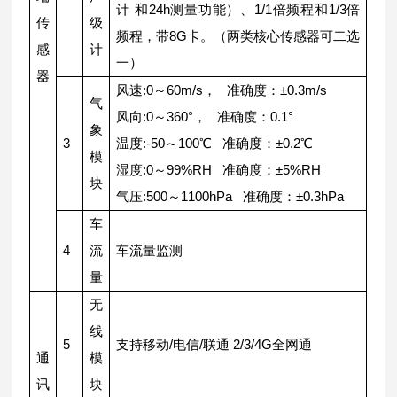
计 和24h测量功能）、1/1倍频程和1/3倍
传
级
频程，带8G卡。（两类核心传感器可二选
感
计
一）
器
风速:0～60m/s， 准确度：±0.3m/s
气
风向:0～360°， 准确度：0.1°
象
3
温度:-50～100℃ 准确度：±0.2℃
模
湿度:0～99%RH 准确度：±5%RH
块
气压:500～1100hPa 准确度：±0.3hPa
车
4
流
车流量监测
量
无
线
5
支持移动/电信/联通 2/3/4G全网通
通
模
讯
块