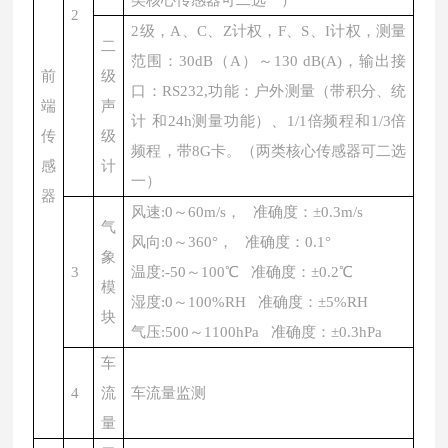
类核心传感器可二选一）
2
2级，A、C、Z计权，F、S、I计权，测量
二
范围：30dB（A）～130 dB(A)，输出接
前
级
口：RS232,功能：户外测量（带积分、统
端
声
计 和24h测量功能）、1/1倍频程和1/3倍
传
级
频程，带8G卡。（两类核心传感器可二选
感
计
一）
器
风速:0～60m/s， 准确度：±0.3m/s
气
风向:0～360°， 准确度：0.1°
象
3
温度:-50～100℃ 准确度：±0.2℃
模
湿度:0～100%RH 准确度：±5%RH
块
气压:500～1100hPa 准确度：±0.3hPa
车
4
流
车流量监测
量