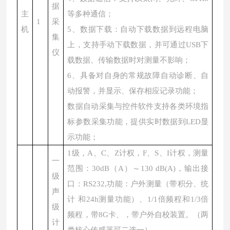
据
主
等多种通信；
1
采
机
5、数据下载：自动下载数据到远程电脑
集
上，支持手动下载数据，并可通过USB下
仪
载数据、传输数据时对测量不影响；
6、具备对自身的常规故障自动诊断、自
动报警，并显示、保存相应记录功能；
数据自动采集与控件软件支持各类环境指
标参数采集功能，提供实时数据到LED显
示功能；
1级，A、C、Z计权，F、S、I计权，测量
一
范围：30dB（A）～130 dB(A)，输出接
级
口：RS232,功能：户外测量（带积分、统
声
计 和24h测量功能）、1/1倍频程和1/3倍
级
频程，带8G卡、，带户外自校装置。（两
计