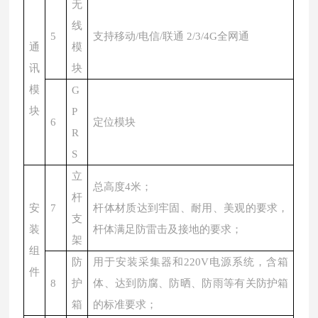
无
线
5
支持移动/电信/联通 2/3/4G全网通
通
模
讯
块
模
G
块
P
6
定位模块
R
S
立
总高度4米；
杆
安
7
杆体材质达到牢固、耐用、美观的要求，
支
装
杆体满足防雷击及接地的要求；
架
组
防
用于安装采集器和220V电源系统，含箱
件
8
护
体、达到防腐、防晒、防雨等有关防护箱
箱
的标准要求；