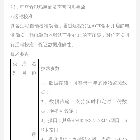
能，可查看现场画面及声音同步播放。
5.远程校准
具备远程自动校准功能，通过远程发送ACT命令开启静电
激励器，静电激励器默认产生94dB的声压级，对传声器进
行远程校准，保证数据准确性。
技术参数
类
序
名
技术参数
别
号
称
1、数据存储：可存储一年的原始监测数
据；
2、数据传输：支持实时和定时上传数
据，远程可设定；
3、接口：具备RS485/RS232/RJ45网口、S
D卡接口；
数
4、数据通信：支持以太网、光纤、GPRS