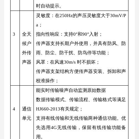
时自动提示。
灵敏度：在250Hz的声压灵敏度大于30mV/P
a；
3
全天
指向性响应：支持0°和90°入射；
候户
传声器支持长期户外使用，并具有防风、防
外传
雨、防尘、防干扰、防鸟停等功能；
声器
风罩：在风速30m/s 时不损坏；
传声器支架结构方便传声器安装、拆卸和声
校准操作；
能实时传输噪声自动监测原始数据
数据传输模式、传输流程、传输格式等满足
4
通信
HJ660-2013有关规定；
单元
支持有线传输和无线传输两种通信功能。优
先选用4G无线传输，保留有线传输功能备
用。