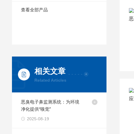
查看全部产品
相关文章
Related Articles
恶臭电子鼻监测系统：为环境
净化提供“嗅觉”
2025-08-19