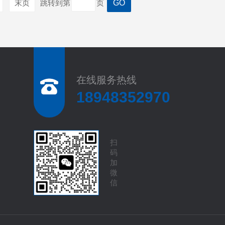
末页
跳转到第
页
在线服务热线
18948352970
扫
码
加
微
信