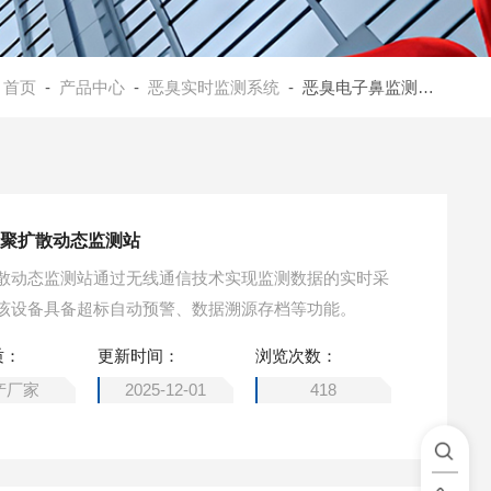
：
首页
-
产品中心
-
恶臭实时监测系统
- 恶臭电子鼻监测系统
积聚扩散动态监测站
散动态监测站通过无线通信技术实现监测数据的实时采
该设备具备超标自动预警、数据溯源存档等功能。
质：
更新时间：
浏览次数：
产厂家
2025-12-01
418