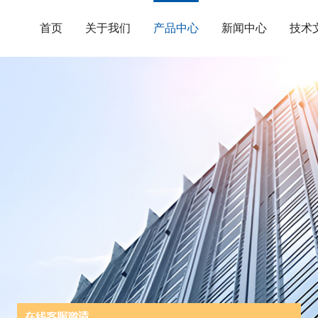
首页
关于我们
产品中心
新闻中心
技术