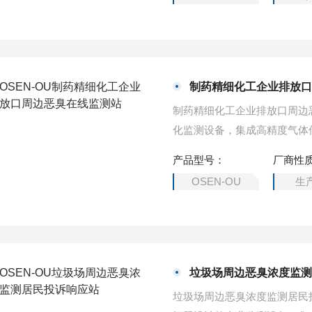
制药精细化工企业排放
制药精细化工企业排放口周边
化监测设备，集成高精度气体传
型恶臭特征污染物）、数据采
产品型号：
厂商性
臭气体浓度数据，经处理后同
OSEN-OU
生
动预警（如声光报警、远程推
垃圾场周边恶臭浓度监
垃圾场周边恶臭浓度监测居民