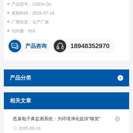
s）等恶臭特征污染物浓度，同步记录温湿度等辅助参数。该监
产品型号：OSEN-OU
测站通过无线传输将数据实时上传至管理平台，实现污染物浓度
更新时间：2025-07-18
的可视化展示、超标自动预警及历史数据追溯，能精准捕捉恶臭
污染源与扩散趋势。
厂商性质：生产厂家
访问量：916
18948352970
产品咨询
产品分类
相关文章
恶臭电子鼻监测系统：为环境净化提供“嗅觉”
2025-08-19