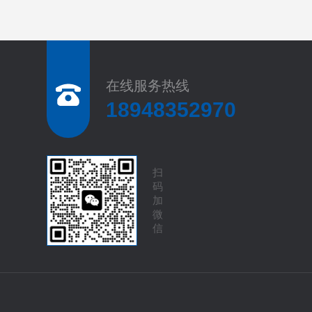
在线服务热线
18948352970
扫
码
加
微
信