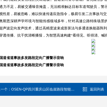
透力不足，易被交通噪音掩盖，无法精准触达目标车道驾驶员，警
视性差，易被忽略，难以快速传递应急指令，极易引发二次事故与交
奥斯恩深耕声学环境与智能传感领域多年，针对高速公路特殊场景
超声波定向发声技术，通过高精度波束成形算法与多通道换能器阵列
强穿透传播、抗干扰清晰播报，为智慧高速构建“看得见、听得清、喊
国道省道事故多发路段定向广播警示音响
国道省道事故多发路段定向广播警示音响
上一个：
OSEN-QP四川重庆山区临崖路段智能定向强声警示音响
返回列表