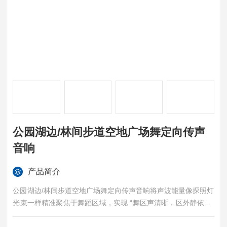
公园湖边/林间步道空地广场舞定向传声
音响
产品简介
公园湖边/林间步道空地广场舞定向传声音响将声波能量像探照灯
光束一样精准聚焦于舞蹈区域，实现 “舞区声清晰，区外静依然“
的突破性效果，从技术层面根本性解决广场舞噪声外溢问题。