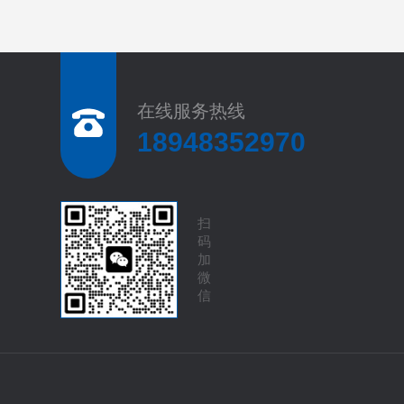
在线服务热线
18948352970
扫
码
加
微
信