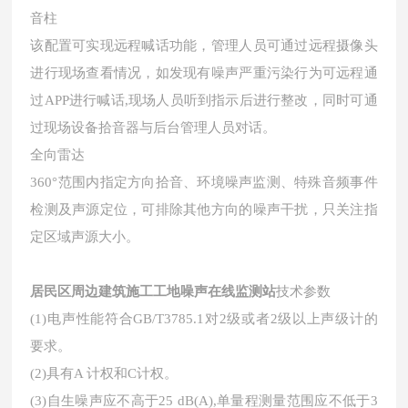
音柱
该配置可实现远程喊话功能，管理人员可通过远程摄像头
进行现场查看情况，如发现有噪声严重污染行为可远程通
过APP进行喊话,现场人员听到指示后进行整改，同时可通
过现场设备拾音器与后台管理人员对话。
全向雷达
360°范围内指定方向拾音、环境噪声监测、特殊音频事件
检测及声源定位，可排除其他方向的噪声干扰，只关注指
定区域声源大小。
居民区周边建筑施工工地噪声在线监测站
技术参数
(1)电声性能符合GB/T3785.1对2级或者2级以上声级计的
要求。
(2)具有A 计权和C计权。
(3)自生噪声应不高于25 dB(A),单量程测量范围应不低于3