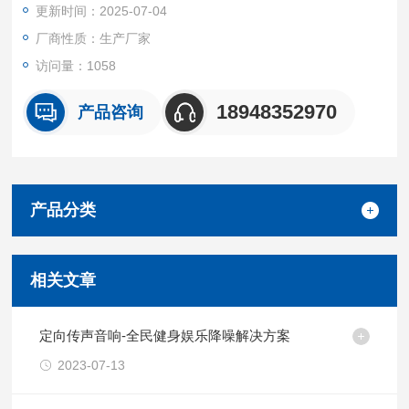
更新时间：2025-07-04
站都能严格对照环保标准，实现施工噪声的全时段、智能化监
管，既为环保执法提供科学依据，也有效化解施工扰民矛盾。
厂商性质：生产厂家
访问量：1058
18948352970
产品咨询
产品分类
相关文章
定向传声音响-全民健身娱乐降噪解决方案
2023-07-13