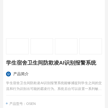
学生宿舍卫生间防欺凌AI识别报警系统
产品简介
学生宿舍卫生间防欺凌AI识别报警系统能够捕捉到学生之间的交
流和行为识别出可能的霸凌行为。系统后台可以设置一系列敏感
欺凌词汇，如“老师救命“、“救命啊“等。当AI防欺凌终端识别到这
些词汇时，会自动触发报警机制。报警信息会立即发送到值班老
产品型号：OSEN
师、宿管或保安人员的手机上。