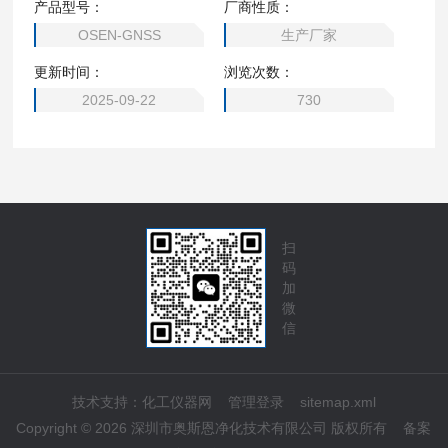
产品型号：
厂商性质：
处理，提取出卫星的位置和时间信息。再结合已知的卫星轨道
OSEN-GNSS
生产厂家
参数，通过复杂的算法计算出接收机的三维位置和时间。通过
更新时间：
浏览次数：
连续观测并对比不同时间点的位置信息，系统能够精确计算出
地表或地壳的微小位移变化，为地质灾害的监测和预警提供数
2025-09-22
730
据支持。
扫
码
加
微
信
技术支持：
化工仪器网
管理登录
sitemap.xml
Copyright © 2026 深圳市奥斯恩净化技术有限公司 版权所有
备案