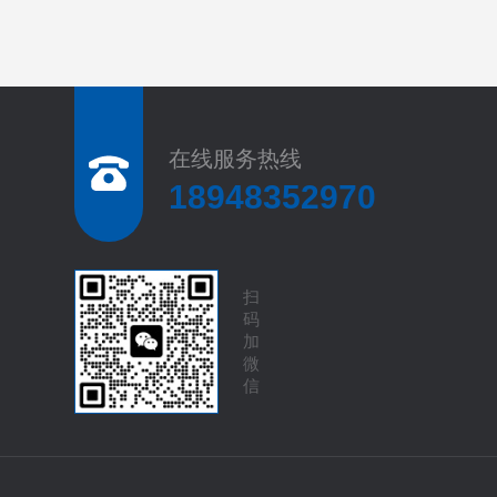
在线服务热线
18948352970
扫
码
加
微
信