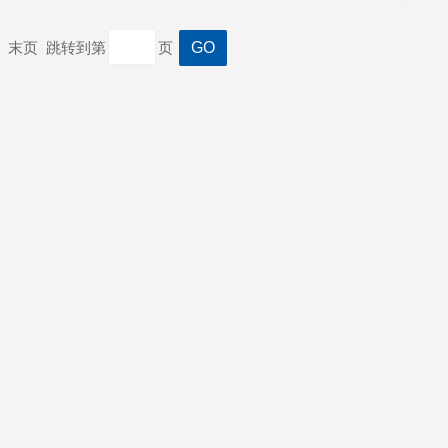
一页 末页 跳转到第
页