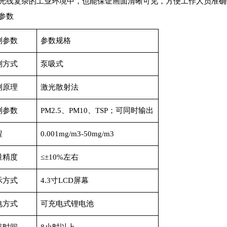
光线复杂的工业环境中，也能保证画面清晰可见，方便工作人员准确
参数
测参数
参数规格
测方式
泵吸式
测原理
激光散射法
测参数
PM2.5、PM10、TSP；可同时输出
程
0.001mg/m3-50mg/m3
量精度
≤±10%左右
示方式
4.3寸LCD屏幕
电方式
可充电式锂电池