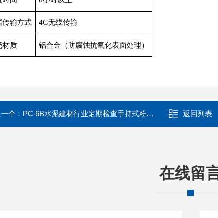
航时间
8小时以上
据传输方式
4G无线传输
壳材质
铝合金（防腐蚀抗氧化表面处理）
上一个：
PC-6B水泥建材行业定期检查手持式粉尘浓度测试仪
返回列表
在线留