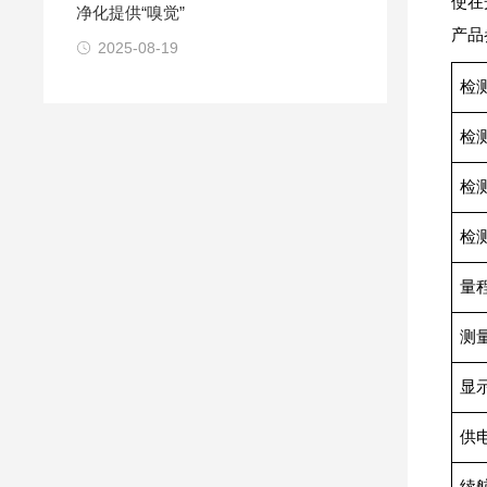
使在
净化提供“嗅觉”
产品
2025-08-19
检
检
检
检
量
测
显
供