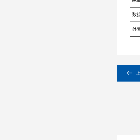
续
数
外