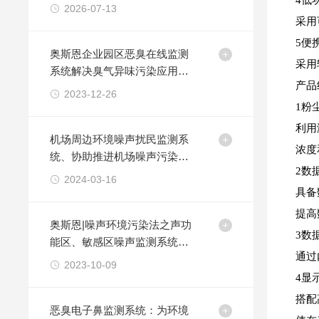
4‌
2026-07-13
采用
5便
奥斯恩企业园区恶臭在线监测
采用
系统解决臭气异味污染应用方
产品
案
2023-12-26
1粉
利用
机场周边环境噪声扰民监测系
浓度
统、协助推进机场噪声污染防
2数
控标准体系建设
2024-03-16
具备
提高
奥斯恩|噪声环境污染法之声功
3数
能区、敏感区噪声监测系统解
通过
决方案
2023-10-09
4显
搭配
恶臭电子鼻监测系统：为环境