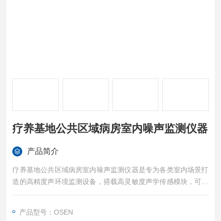
疗养基地公共区域病房室内噪声监测仪器
产品简介
疗养基地公共区域病房室内噪声监测仪器是专为各类室内场景打
造的高精度声环境监测设备，搭载高灵敏度声学传感模块，可实
时精准检测室内噪声分贝值，实现噪声数据的连续采集、实时显
示与历史记录存储，部分机型还配备超标声光预警、数据远程传
产品型号：OSEN
输与可视化分析功能。