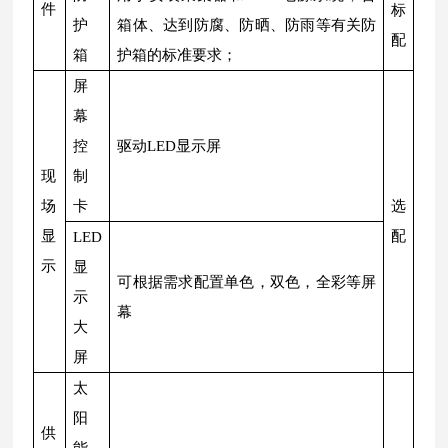
件
标
护
箱体、达到防腐、防晒、防雨等有关防
配
箱
护箱的标准要求；
屏
幕
控
驱动LED显示屏
现
制
场
卡
选
显
配
LED
示
显
可根据需求配置单色，双色，全彩等屏
示
幕
大
屏
太
阳
供