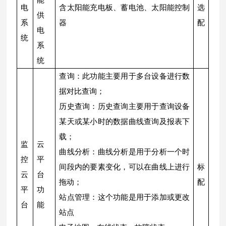
能
电
含太阳能充电板、蓄电池、太阳能控制
选
供
系
器
配
电
统
系
统
查询：此功能主要用于多台设备进行数
据对比查询；
历史查询：历史查询主要用于查询设备
某天或某小时的数据曲线查询及报表下
载；
监
云
曲线分析：曲线分析是用于分析一个时
控
平
间段内的要素变化，可以在曲线上进行
标
云
台
拖动；
配
平
功
站点管理：这个功能是用于添加或更改
台
能
站点