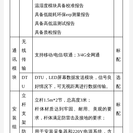
温湿度模块具备校准报告
具备低能耗环保erp测量报告
具备高低温测试报告
具备质检报告
无
通
线
标
支持移动/电信/联通；3/4G全网通
讯
传
配
模
输
块
DT
DTU，LED屏幕数据发送模块，信号良
选
U
好情况下，可无视距离进行数据传输。
配
立
立杆1.5m*2节，总高度3米；
杆
标
安
杆体材质达到牢固、耐用、美观的要
支
配
装
求，杆体满足防雷击及接地的要求；
架
组
防
用于安装采集器和220V电源系统，含