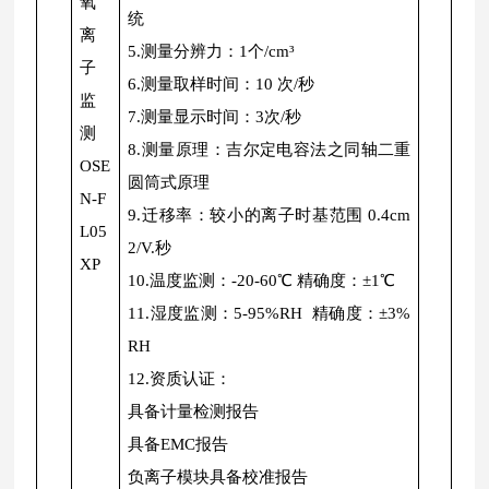
氧
统
离
5.测量分辨力：1个/cm³
子
6.测量取样时间：10 次/秒
监
7.测量显示时间：3次/秒
测
8.测量原理：吉尔定电容法之同轴二重
OSE
圆筒式原理
N-F
9.迁移率：较小的离子时基范围 0.4cm
L05
2/V.秒
XP
10.温度监测：-20-60℃ 精确度：±1℃
11.湿度监测：5-95%RH 精确度：±3%
RH
12.资质认证：
具备计量检测报告
具备EMC报告
负离子模块具备校准报告