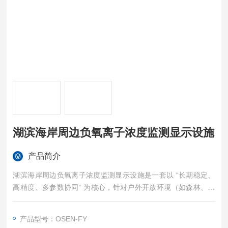
湖滨海岸周边负氧离子浓度监测显示设施
产品简介
湖滨海岸周边负氧离子浓度监测显示设施是一套以 “长期稳定、
高精度、多参数协同“ 为核心，针对户外开放环境（如森林、景
区、公园、山区）设计的专业化负氧离子监测设施，可实时采集
空气中负氧离子浓度，并同步监测 PM2.5、温湿度、风速、光照
产品型号：OSEN-FY
等关联环境参数，通过 “数据采集 - 传输 - 分析 - 展示“ 的全流程