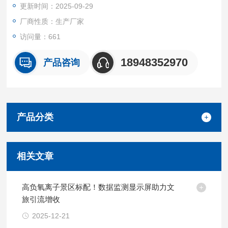
更新时间：2025-09-29
管理，为生态评估、公众服务、产业赋能提供权&威数据支撑。
厂商性质：生产厂家
访问量：661
18948352970
产品咨询
产品分类
相关文章
高负氧离子景区标配！数据监测显示屏助力文
旅引流增收
2025-12-21