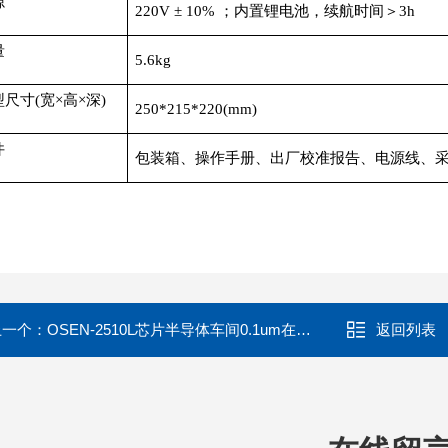
源
220V ± 10% ；内置锂电池，续航时间＞3h
量
5.6kg
尺寸(宽×高×深)
250*215*220(mm)
件
包装箱、操作手册、出厂校准报告、电源线、
上一个：
OSEN-2510L芯片半导体车间0.1um在线尘埃粒子计数器
返回列表