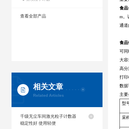
食品
查看全部产品
m。
通道
食品
可同
大容
高分
打印
相关文章
数据
主要
Related Articles
型
千级无尘车间激光粒子计数器
采
稳定性好 使用轻便