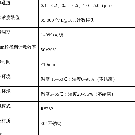
样通道
0.1、0.2、0.3、0.5、1.0、5.0（μm）
大浓度限值
35,000个/ L@10%计数损失
量周期
1~999s可调
1μm粒径档计数效率
50±20%
净时间
≤10min
存环境
温度-15~60℃；湿度0~98%（不结露）
作环境
温度5~35℃；湿度20~95%（不结露）
讯模式
RS232
壳材质
304不锈钢