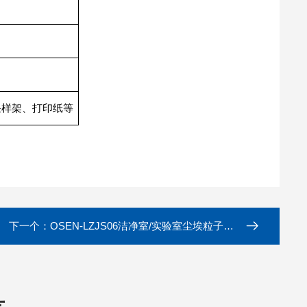
采样架、打印纸等
下一个：
OSEN-LZJS06洁净室/实验室尘埃粒子检测仪器2.83L/min