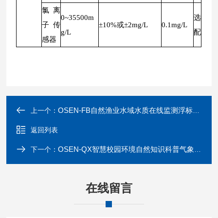
氯离
0~35500m
选
子传
±10%或±2mg/L
0.1mg/L
g/L
配
感器
OSEN-FB自然渔业水域水质在线监测浮标系统可定制
上一个：
返回列表
OSEN-QX智慧校园环境自然知识科普气象自动观测系统
下一个：
在线留言