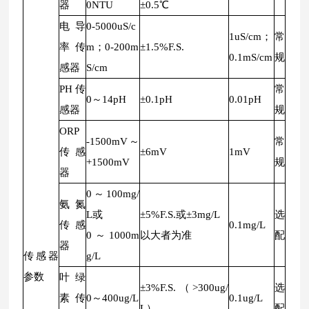
器
0NTU
±0.5℃
电导
0-5000uS/c
1uS/cm；
常
率传
m；0-200m
±1.5%F.S.
0.1mS/cm
规
感器
S/cm
PH传
常
0～14pH
±0.1pH
0.01pH
感器
规
ORP
-1500mV～
常
传感
±6mV
1mV
+1500mV
规
器
0～100mg/
氨氮
L或
±5%F.S.或±3mg/L
选
传感
0.1mg/L
0～1000m
以大者为准
配
器
传感器
g/L
参数
叶绿
±3%F.S.（>300ug/
选
素传
0～400ug/L
0.1ug/L
L）
配