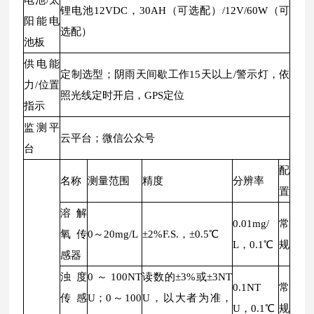
电池/太
锂电池12VDC，30AH（可选配）/12V/60W（可
阳能电
选配）
池板
供电能
定制选型；阴雨天间歇工作15天以上/警示灯，依
力/位置
照光线定时开启，GPS定位
指示
监测平
云平台；微信公众号
台
配
名称
测量范围
精度
分辨率
置
溶解
0.01mg/
常
氧传
0～20mg/L
±2%F.S.，±0.5℃
L，0.1℃
规
感器
浊度
0～100NT
读数的±3%或±3NT
0.1NT
常
传感
U；0～100
U，以大者为准，
U，0.1℃
规