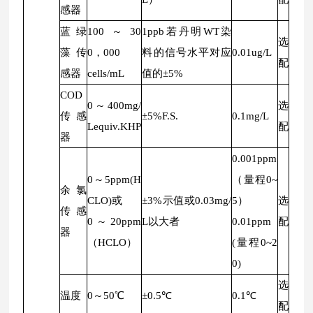
感器
蓝绿
100～30
1ppb若丹明WT染
选
藻传
0，000
料的信号水平对应
0.01ug/L
配
感器
cells/mL
值的±5%
COD
0～400mg/
选
传感
±5%F.S.
0.1mg/L
Lequiv.KHP
配
器
0.001ppm
0～5ppm(H
（量程0~
余氯
CLO)或
±3%示值或0.03mg/
5）
选
传感
0～20ppm
L以大者
0.01ppm
配
器
（HCLO）
(量程0~2
0)
选
温度
0～50℃
±0.5℃
0.1℃
配