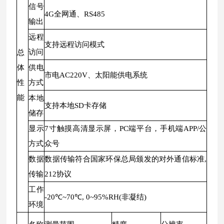
信号
4G全网通、RS485
输出
远程
支持远程访问模式
访问
总
体
供电
市电AC220V、太阳能供电系统
性
方式
能
本地
支持本地SD卡存储
储存
显示
7寸触摸高清显示屏，PC端平台，手机端APP/公
方式
众号
数据
数据传输符合国家环保总局颁发的对外通信标准,
传输
212协议
工作
-20℃~70℃, 0~95%RH(非凝结)
环境