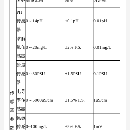
名称
测量范围
精度
分辨率
PH
传感
0～14pH
±0.1pH
0.01pH
器
溶解
氧传
0～20mg/L
±2% F.S.
0.01mg/L
感器
盐度
传感
0～30PSU
±1.5PSU
0.1PSU
器
电导
传
率传
0～5000uS/cm
±1.5% F.S.
1uS/cm
感
感器
器
氨氮
参
传感
0~100mg/L
±5% F.S.
1mV
数