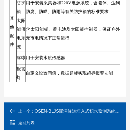
防护
用于安装采集器和220V电源系统，含箱体、达到
箱
防腐、防晒、防雨等有关防护箱的标准要求
其
太阳
他
能供
含太阳能板、蓄电池及太阳能控制器，保证户外
配
电系
无市电情况下正常运行
件
统
浮球
用于安装水质传感器
报警
自定义设置阀值，数据超标实现超标报警功能
灯
OSEN-BLJS涵洞隧道埋入式积水监测系统管网液位测量仪
上一个：
返回列表