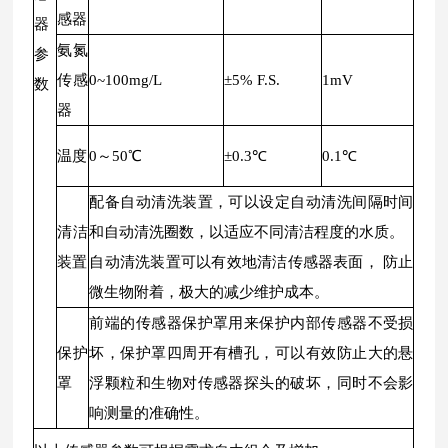
感器
器
氨氮
参
传感
0~100mg/L
±5% F.S.
1mV
数
器
温度
0～50℃
±0.3℃
0.1℃
配备自动清洗装置，可以设定自动清洗间隔时间
清洁
和自动清洗圈数，以适应不同清洁程度的水质。
装置
自动清洗装置可以有效地清洁传感器表面， 防止
微生物附着，极大的减少维护成本。
前端的传感器保护罩用来保护内部传感器不受损
保护
坏，保护罩四周开有槽孔，可以有效防止大的悬
罩
浮颗粒和生物对传感器探头的破坏，同时不会影
响测量的准确性。