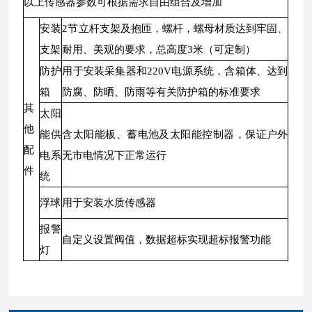
以上传感器参数可根据需求自由组合及增加
安装
2节立杆支架及抱匝，螺杆，螺母材质达到牢固、
支架
耐用、美观的要求，总高度3米（可定制）
防护
用于安装采集器和220V电源系统，含箱体、达到
箱
防腐、防晒、防雨等有关防护箱的标准要求
其
太阳
他
能供
含太阳能板、蓄电池及太阳能控制器，保证户外
配
电系
无市电情况下正常运行
件
统
浮球
用于安装水质传感器
报警
自定义设置阀值，数据超标实现超标报警功能
灯