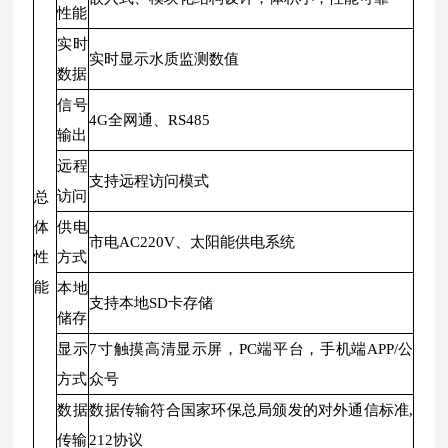
性能
实时
实时显示水质监测数值
数据
信号
4G全网通、RS485
输出
远程
支持远程访问模式
访问
总
体
供电
市电AC220V、太阳能供电系统
性
方式
能
本地
支持本地SD卡存储
储存
显示
7寸触摸高清显示屏，PC端平台，手机端APP/公
方式
众号
数据
数据传输符合国家环保总局颁发的对外通信标准,
传输
212协议