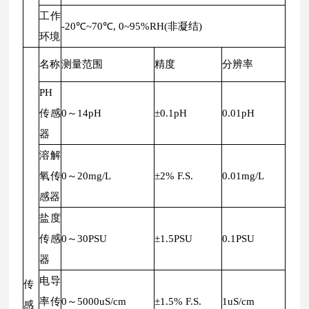
工作
-20℃~70℃, 0~95%RH(非凝结)
环境
名称
测量范围
精度
分辨率
PH
传感
0～14pH
±0.1pH
0.01pH
器
溶解
氧传
0～20mg/L
±2% F.S.
0.01mg/L
感器
盐度
传感
0～30PSU
±1.5PSU
0.1PSU
器
电导
传
率传
0～5000uS/cm
±1.5% F.S.
1uS/cm
感