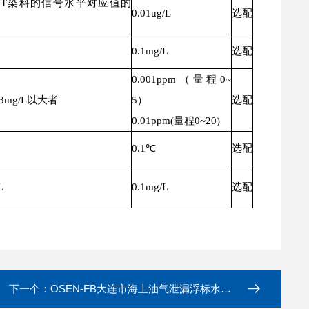
明WT染料的信号水平对应值的
0.01ug/L
选配
0.1mg/L
选配
0.001ppm（量程0~
3mg/L以大者
5）
选配
0.01ppm(量程0~20)
0.1℃
选配
L
0.1mg/L
选配
下一个：
OSEN-FB大连市海上油气泄漏浮标水质在线监测系统