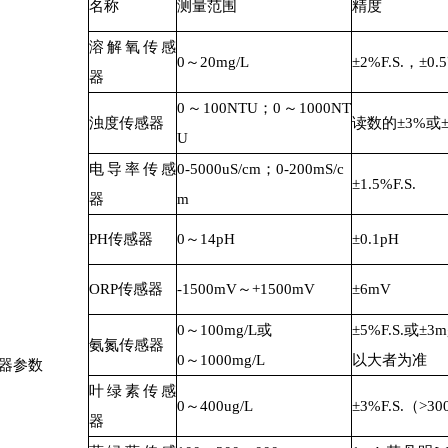
名称
测量范围
精度
溶解氧传感
0～20mg/L
±2%F.S.，±0.
器
0～100NTU；0～1000NT
浊度传感器
读数的±3%或±
U
电导率传感
0-5000uS/cm；0-200mS/c
±1.5%F.S.
器
m
PH传感器
0～14pH
±0.1pH
ORP传感器
-1500mV～+1500mV
±6mV
0～100mg/L或
±5%F.S.或±3m
氨氮传感器
0～1000mg/L
以大者为准
器参数
叶绿素传感
0～400ug/L
±3%F.S.（>30
器