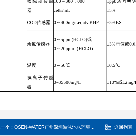
蓝绿藻传感
100～300，000
1ppb若丹
器
cells/mL
±5%
COD传感器
0～400mg/Lequiv.KHP
±5%F.S.
0～5ppm(HCLO)或
余氯传感器
±3%示值或0.0
0～20ppm（HCLO）
温度
0～50℃
±0.5℃
氯离子传感
0~35500mg/L
±10%或±2mg/
器
上一个：
OSEN-WATER广州深圳游泳池水环境监管水质在线监测系统
返回列表