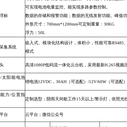
可实现电池电量监控。能实现多路参数控制。
浮标
数据的存储和报警功能；数据的无线发射功能。峰值功耗为
外形尺寸：700mm*1200mm可定制重量：30KG
浮力：50L
嵌入式、模块化结构设计，体积小，性能可靠RS485、
采集系统
模式
头
高清1080P低码流一体化云台机，采用最新H.265
/太阳能电池
锂电池12VDC，30AH（可选配）/12V/60W（可选配
能力/位置指
定制选型；阴雨天间歇工作15天以上/警示灯，依照光
平台
云平台；微信公众号