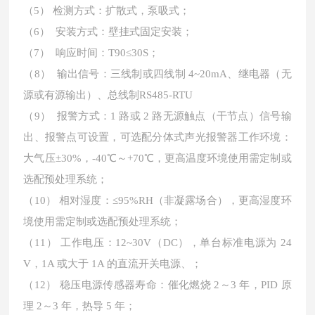
（5） 检测方式：扩散式，泵吸式；
（6） 安装方式：壁挂式固定安装；
（7） 响应时间：T90≤30S；
（8） 输出信号：三线制或四线制 4~20mA、继电器（无
源或有源输出）、总线制RS485-RTU
（9） 报警方式：1 路或 2 路无源触点（干节点）信号输
出、报警点可设置，可选配分体式声
光报警器工作环境：
大气压±30%，-40℃～+70℃，更高温度环境使用需定制或
选配预处理系统；
（10）
相对湿度：≤95%RH（非凝露场合），更高湿度环
境使用需定制或选配预处理系统；
（11）
工作电压：12~30V（DC），单台标准电源为 24
V，1A 或大于 1A 的直流开关电源、；
（12）
稳压电源传感器寿命：催化燃烧 2～3 年，PID 原
理 2～3 年，热导 5 年；