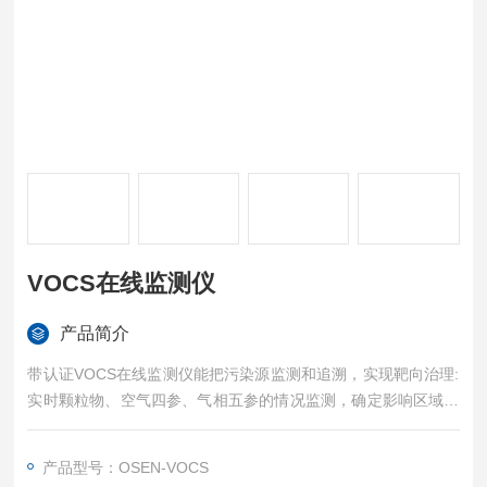
VOCS在线监测仪
产品简介
带认证VOCS在线监测仪能把污染源监测和追溯，实现靶向治理:
实时颗粒物、空气四参、气相五参的情况监测，确定影响区域空
气质量的主要因素，把控重点污染源，实现定向治理。监测数据
多维度分析，为环境污染防控提供决策支持，系统提供丰富的数
产品型号：OSEN-VOCS
据统计分析功能，数据对比、报表统计等，增强环境突发事件的