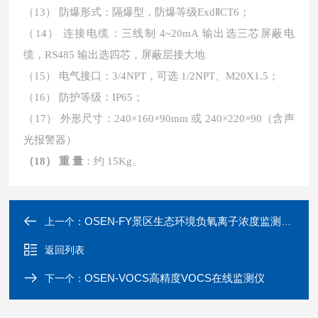
（13）
防爆形式：隔爆型，防爆等级ExdⅡCT6；
（14）
连接电缆：三线制 4~20mA 输出选三芯屏蔽电
缆，RS485 输出选四芯，屏蔽层接大地
（15）
电气接口：3/4NPT，可选 1/2NPT、M20X1.5；
（16）
防护等级：IP65；
（17）
外形尺寸：240×160×90mm 或 240×220×90（含声
光报警器）
（18）
重
量
：约 15Kg。
OSEN-FY景区生态环境负氧离子浓度监测系统批发采购
上一个：
返回列表
OSEN-VOCS高精度VOCS在线监测仪
下一个：