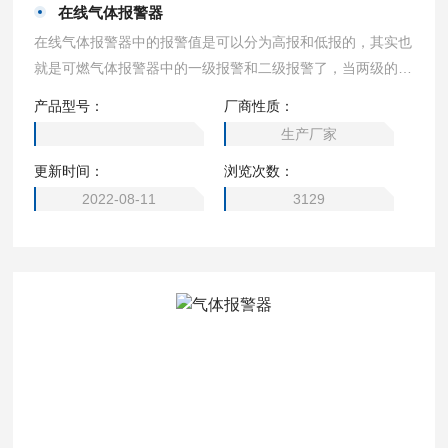
在线气体报警器
在线气体报警器中的报警值是可以分为高报和低报的，其实也
就是可燃气体报警器中的一级报警和二级报警了，当两级的报
警同时出现的时候，就是会出现输出开关量控制信号提示保护
产品型号：
厂商性质：
系统了，所以一级报警值和二级报警值也得按照国家可燃气体
生产厂家
报警器的规定去安装的。
更新时间：
浏览次数：
2022-08-11
3129