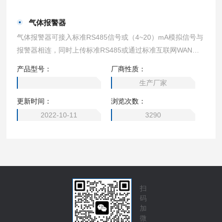
气体报警器
气体报警器可接入标准RS485信号或（4~20）mA模拟信号与
报警器相连，同时上传标准RS485或通过标准互联网WAN信
号至上位机，从而构成远程监控，本地监控，现场监控的多级
产品型号：
厂商性质：
监控网络，大大提高了监控的实时性，准确性。
生产厂家
更新时间：
浏览次数：
2022-10-11
3290
扫
码
加
微