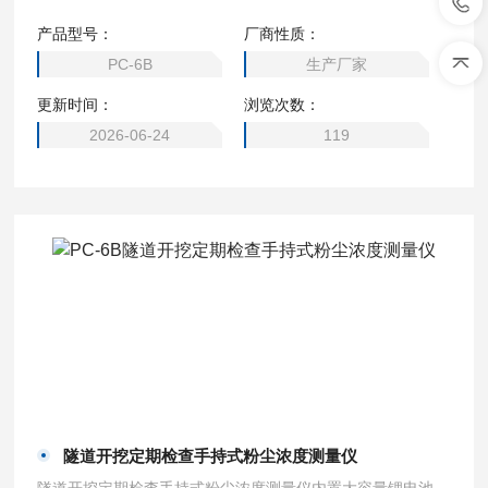
储、数据导出功能，完整记录采样点位、时间、浓度数值，为
产品型号：
厂商性质：
执法取证、企业台账留存有效依据；机身抗粉尘、耐高低温，
PC-6B
生产厂家
适配工地泥泞、高粉尘车间等复杂户外工况，部分版本支持防
更新时间：
浏览次数：
爆配置，可用于木材、粮食、金属打磨等粉尘场景。
2026-06-24
119
隧道开挖定期检查手持式粉尘浓度测量仪