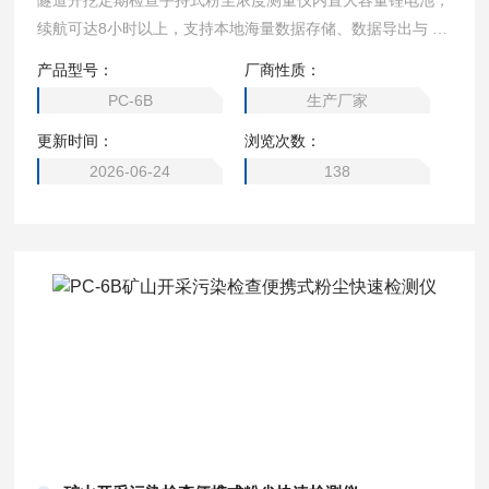
隧道开挖定期检查手持式粉尘浓度测量仪内置大容量锂电池，
续航可达8小时以上，支持本地海量数据存储、数据导出与 4
G 无线传输，完整记录采样时间、点位、浓度曲线，形成完整
产品型号：
厂商性质：
证据链；机身防尘抗污，可选防爆配置适配涉粉尘防爆厂区，
PC-6B
生产厂家
可适应工地泥泞、车间高粉尘、露天户外等复杂工况长期使
更新时间：
浏览次数：
用。
2026-06-24
138