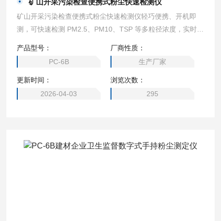
矿山开采污染检查便携式粉尘快速检测仪
矿山开采污染检查便携式粉尘快速检测仪轻巧便携、开机即
测，可快速检测 PM2.5、PM10、TSP 等多粒径浓度，实时显
示、就地存储、一键导出数据，兼顾精度与便捷，适配流动巡
产品型号：
厂商性质：
查、限期整改比对、无组织排放排查、网格化摸底等高频作
PC-6B
生产厂家
业。
更新时间：
浏览次数：
2026-04-03
295