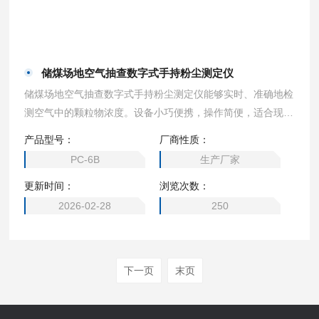
储煤场地空气抽查数字式手持粉尘测定仪
储煤场地空气抽查数字式手持粉尘测定仪能够实时、准确地检
测空气中的颗粒物浓度。设备小巧便携，操作简便，适合现场
快速检测，广泛应用于建筑施工现场、矿山、工厂及其他高粉
产品型号：
厂商性质：
尘环境中。
PC-6B
生产厂家
更新时间：
浏览次数：
2026-02-28
250
下一页
末页