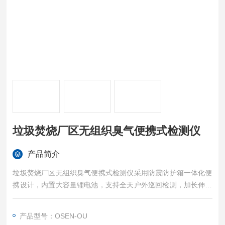
垃圾焚烧厂区无组织臭气便携式检测仪
产品简介
垃圾焚烧厂区无组织臭气便携式检测仪采用防震防护箱一体化便
携设计，内置大容量锂电池，支持全天户外巡回检测，加长伸缩
采样管可深入设备缝隙、污水池、密闭隔间等隐蔽点位；搭载高
分辨率进口传感模组，同步检测臭气浓度、硫化氢、氨气、VOC
产品型号：OSEN-OU
s 等核心恶臭指标，自动补偿温湿度干扰，ppb 级低浓度精准识