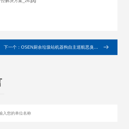
下一个：
OSEN厨余垃圾站机器狗自主巡航恶臭监测系统
言