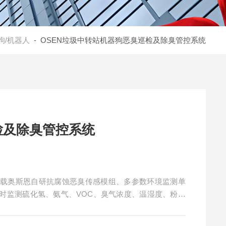
狗/机器人
- OSEN垃圾中转站机器狗恶臭巡检及除臭管控系统
检及除臭管控系统
搭载奥斯恩自研抗腐蚀恶臭传感模组、多参数环境监测单
实时监测硫化氢、氨气、VOC、臭气浓度、温湿度、粉尘
渗漏积水等问题，精准溯源异味高发区域。