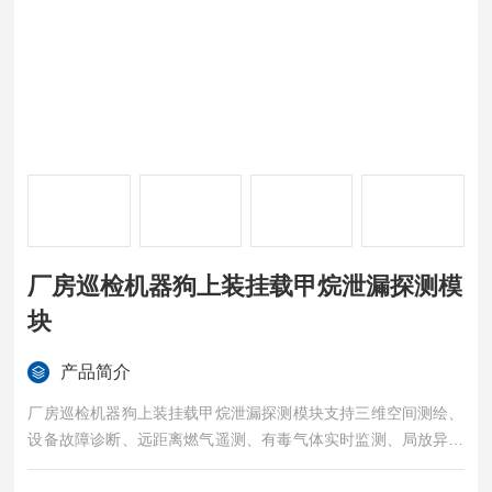
厂房巡检机器狗上装挂载甲烷泄漏探测模
块
产品简介
厂房巡检机器狗上装挂载甲烷泄漏探测模块支持三维空间测绘、
设备故障诊断、远距离燃气遥测、有毒气体实时监测、局放异响
定位、生态声纹采集、远程指挥、现场机械操作等功能单元集