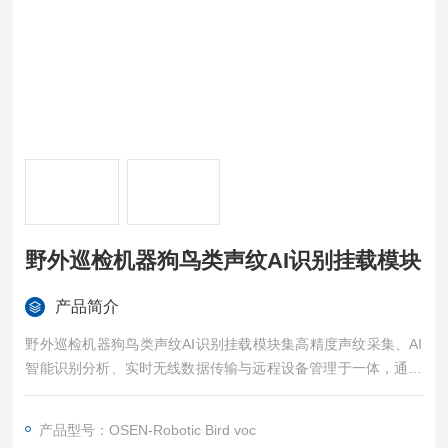
野外巡检机器狗鸟类声纹AI识别挂载模块
产品简介
野外巡检机器狗鸟类声纹AI识别挂载模块集高精度声纹采集、AI
智能识别分析、实时无线数据传输与远程设备管理于一体，通过
与机器狗的移动平台深度融合，充分发挥其自主行走、越障、爬
坡及长期巡检的特性，构建了一套可覆盖复杂地形、适应不同气
产品型号：OSEN-Robotic Bird voc
候条件、支持大范围动态巡回监测。