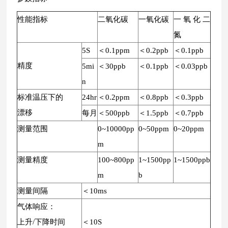
性能指标
二氧化碳
一氧化碳
一氧化二
氮
5S
＜0.1ppm
＜0.2ppb
＜0.1ppb
精度
5mi
＜30ppb
＜0.1ppb
＜0.03ppb
n
标准温压下的
24hr
＜0.2ppm
＜0.8ppb
＜0.3ppb
漂移
每月
＜500ppb
＜1.5ppb
＜0.7ppb
测量范围
0~10000pp
0~50ppm
0~20ppm
m
测量精度
100~800pp
1~1500pp
1~1500ppb
m
b
测量间隔
＜10ms
气体响应：
上升/下降时间
＜10S