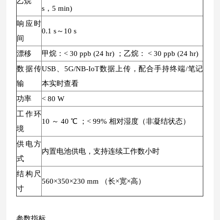
乙烷
s，5 min)
响应时
0.1 s～10 s
间
漂移
甲烷：< 30 ppb (24 hr) ；乙烷： < 30 ppb (24 hr)
数据传
USB、5G/NB-IoT数据上传，配合手持终端/笔记
输
本实时查看
功率
< 80 W
工作环
10 ～ 40 ℃ ；< 99% 相对湿度（非凝结状态）
境
供电方
内置电池供电，支持连续工作数小时
式
结构尺
560×350×230 mm （长×宽×高）
寸
参数指标