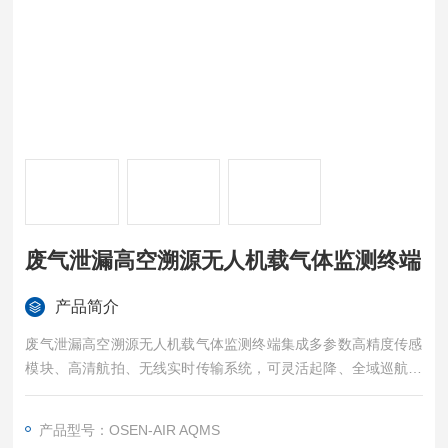
废气泄漏高空溯源无人机载气体监测终端
产品简介
废气泄漏高空溯源无人机载气体监测终端集成多参数高精度传感
模块、高清航拍、无线实时传输系统，可灵活起降、全域巡航，
不受地形与空间限制，快速完成大范围区域空气样本采集与浓度
分析，实时监测 PM2.5、PM10、VOC、常规气体等多项指标。
产品型号：OSEN-AIR AQMS