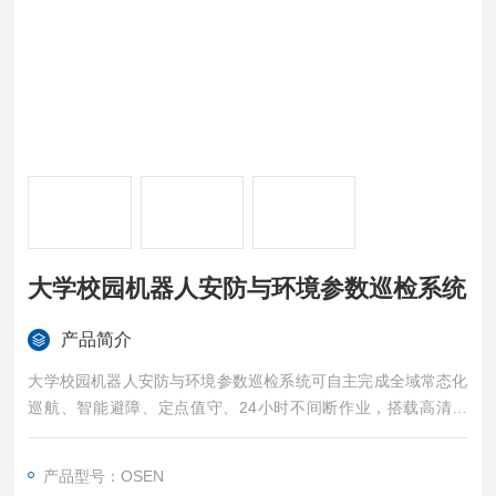
大学校园机器人安防与环境参数巡检系统
产品简介
大学校园机器人安防与环境参数巡检系统可自主完成全域常态化
巡航、智能避障、定点值守、24小时不间断作业，搭载高清视
频、红外测温、环境监测、声光告警、双向语音对讲、AI智能分
析等功能，可精准识别校园各类安全隐患与违规行为，自动完成
产品型号：OSEN
抓拍取证、超标预警、数据留存、远程推送，有效填补固定监控