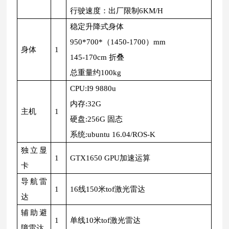
行驶速度：出厂限制6KM/H
稳定升降式身体
950*700*（1450-1700）mm
身体
1
145-170cm 折叠
总重量约100kg
CPU:I9 9880u
内存:32G
主机
1
硬盘:256G 固态
系统:ubuntu 16.04/ROS-K
独立显
1
GTX1650 GPU加速运算
卡
导航雷
1
16线150米tof激光雷达
达
辅助避
1
单线10米tof激光雷达
障雷达