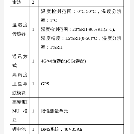
雷达
2
温度检测范围：0°C-50°C，温度分辨
率：1°C
温湿度
1
湿度检测范围：20%RH-90%RH(2°C);
传感器
湿度精度：±5%RH(0-50)°C，湿度分辨
率：1%RH
通讯方
1
4G/wifi(选配)/5G(选配)
式
高精度
卫星导
1
GPS
航模块
高精度I
MU模
1
惯性测量单元
块
锂电池
1
BMS系统，48V35Ah