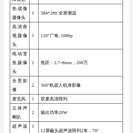
热成像
1
384*288 全屏测温
摄像头
高清夜
视摄像
1
120°广角, 1080p
头
电动变
焦摄像
1
焦距：2.7~8mm，200万
头
全景影
2
360°机器人机身影像
像
麦克风
1
双麦高清阵列
立体声
2
输出功率20W
喇叭
超声波
1
12屏蔽头超声波阵列2米，70°