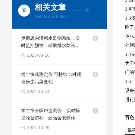
2.
相关文章
3.
Related Articles
1.
除了
达水
奥斯恩内涝积水监测系统：实
时监控预警，辅助排水防涝调
外观
整政策
1.
2025-09-16
为了
门的
粉尘快速测定仪 可持续比对现
场粉尘污染变化
1.
设备
2024-10-14
进行
学生宿舍噪声监测仪：实时捕
捉噪音超标，还宿舍安静休息
百色
环境
2025-10-26
量