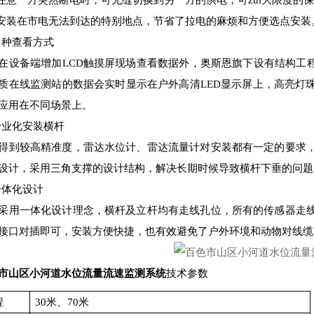
当任意一方突然断电时，可无缝切换到另一方的供电，可zui大限度的
可安装在市电无法到达的特别地点，节省了拉电的麻烦和方便选点安装
3多种查看方式
在设备端增加LCD触摸屏现场查看数据外，奥斯恩旗下设有结构工
质在线监测站的数据会实时显示在户外高清LED显示屏上，高亮灯
应用在不同场景上。
4专业化安装横杆
得到较高精准度，雷达水位计、雷达流量计对安装都有一定的要求
设计，采用三角支撑的设计结构，解决长期时候导致横杆下垂的问题
5一体化设计
采用一体化设计理念，横杆及立杆均有走线孔位，所有的传感器走
接口对插即可，安装方便快捷，也有效避免了户外环境和动物对线缆
市山区小河道水位流量流速监测系统
技术参数
程
30米、70米