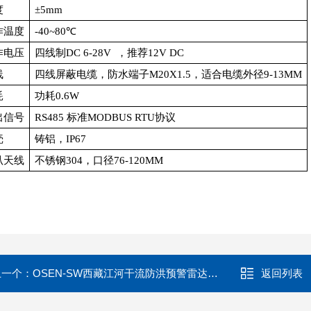
度
±5mm
作温度
-40~80℃
作电压
四线制DC 6-28V ，推荐12V DC
线
四线屏蔽电缆，防水端子M20X1.5，适合电缆外径9-13MM
耗
功耗0.6W
出信号
RS485 标准MODBUS RTU协议
壳
铸铝，IP67
叭天线
不锈钢304，口径76-120MM
上一个：
OSEN-SW西藏江河干流防洪预警雷达式水位流量监测站
返回列表