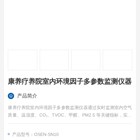
康养疗养院室内环境因子多参数监测仪器
产品简介
康养疗养院室内环境因子多参数监测仪器通过实时监测室内空气
质量、温湿度、CO₂、TVOC、甲醛、PM2.5 等关键指标，实现
环境数据采集、异常告警与远程监管，可广泛应用于家庭、办
公、学校、医院、商场及密闭公共空间，为人们提供安全、舒
产品型号：OSEN-SN10
适、健康的室内环境，助力智慧楼宇与健康建筑建设，提升室内