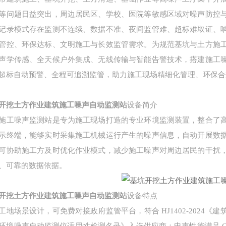
等问题日益突出，周边居民区、学校、医院等敏感区域对噪声防控
记录模式存在监测不连续、数据不准、夜间监管难、超标难取证、
管控、环保达标、文明施工与长效监管需求。为规范基坑与土方施
声学传感、全天候户外集成、无线传输与智能告警技术，搭建施工
超标自动预警、全程可追溯监管，助力施工现场精细化管理、环保合
开挖土方作业建筑施工噪声自动监测站
设备简介
施工噪声监测站是专为施工现场打造的专业环境监测装置，整合了
示终端，能够实时采集施工机械运行产生的噪声信息，自动开展数
可协助施工方及时优化作业模式，减少施工噪声对周边居民的干扰
、可靠的数据依据。
开挖土方作业建筑施工噪声自动监测站
设备特点
工地场景设计，可免费对接政府监管平台，符合 HJ1402-2024