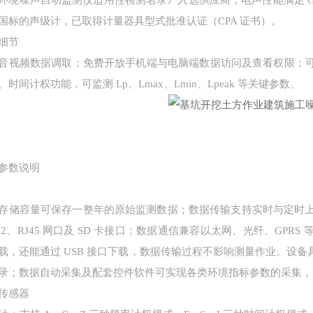
环境噪声自动监测仪适用性检测名录》入选供应商；电声性能满足 GB/T 
国标的声级计，已取得计量器具型式批准认证（CPA 证书）。
细节
音视频数据调取；免费开放手机端与电脑端数据访问及查看权限；
、时间计权功能，可监测 Lp、Lmax、Lmin、Lpeak 等关键参数。
参数说明
存储容量可保存一整年的原始监测数据；数据传输支持实时与定时上传
232、RJ45 网口及 SD 卡接口；数据通信兼容以太网、光纤、G
载，还能通过 USB 接口下载，数据传输过程不影响测量作业。设
录；数据自动采集及配套控件软件可实现各类环境指标参数的采集，同
传感器