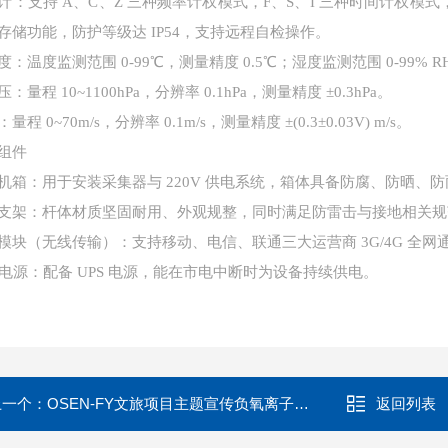
计：支持 A、C、Z 三种频率计权模式，F、S、I 三种时间计权模式，可监
存储功能，防护等级达 IP54，支持远程自检操作。
度：温度监测范围 0-99℃，测量精度 0.5℃；湿度监测范围 0-99% R
：量程 10~1100hPa，分辨率 0.1hPa，测量精度 ±0.3hPa。
量程 0~70m/s，分辨率 0.1m/s，测量精度 ±(0.3±0.03V) m/s。
组件
机箱：用于安装采集器与 220V 供电系统，箱体具备防腐、防晒、
支架：杆体材质坚固耐用、外观规整，同时满足防雷击与接地相关规
模块（无线传输）：支持移动、电信、联通三大运营商 3G/4G 全网
S 电源：配备 UPS 电源，能在市电中断时为设备持续供电。
上一个：
OSEN-FY文旅项目主题宣传负氧离子监测可视化大屏
返回列表