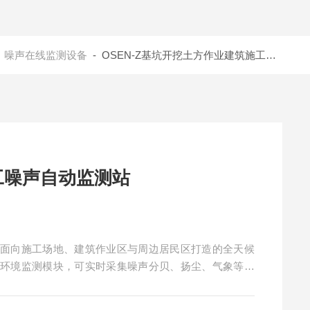
-
噪声在线监测设备
- OSEN-Z基坑开挖土方作业建筑施工噪声自动监测站
工噪声自动监测站
是面向施工场地、建筑作业区与周边居民区打造的全天候
与环境监测模块，可实时采集噪声分贝、扬尘、气象等多
，自动统计噪声超标情况并及时预警。