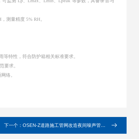
测 Lp、Lmax、Lmin、Lpeak 等参数，具备录音与
H，测量精度 5% RH。
防雨等特性，符合防护箱相关标准要求。
范要求。
通网络。
下一个：
OSEN-Z道路施工管网改造夜间噪声管控监测系统