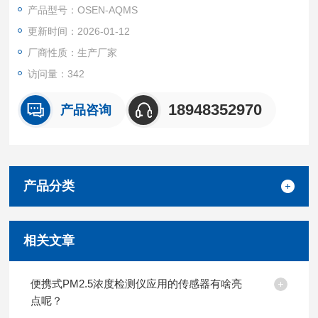
对空气污染的应急筛查检测，为制定节能减排方案提供可靠的数
产品型号：OSEN-AQMS
据信息和科学的辅助管理决策，为环保部门的环境决策、环境管
更新时间：2026-01-12
理、污染防治，提供详实的数据资料和科学依据。
厂商性质：生产厂家
访问量：342
18948352970
产品咨询
产品分类
相关文章
便携式PM2.5浓度检测仪应用的传感器有啥亮
点呢？