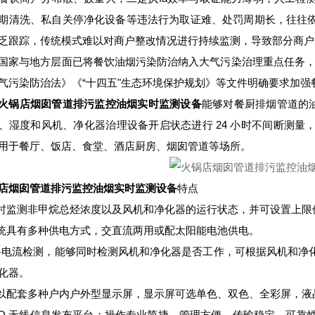
期清洗、私自关停净化设备等违法行为取证难、处罚周期长，往往依
乏跟踪，传统模式难以对商户整改情况进行持续监测，导致部分商户反
国家与地方层面已将餐饮油烟污染防治纳入大气污染治理重点任务，
气污染防治法》《“十四五"生态环境保护规划》等文件明确要求加
火锅店烟囱管道排污监控油烟实时监测设备
能够对餐厨排烟管道的油
、湿度和风机、净化器治理设备开启状态进行 24 小时不间断测
用于餐厅、饭店、食堂、酒店厨房、烟囱管道等场所。
店烟囱管道排污监控油烟实时监测设备
特点
实时监测非甲烷总烃浓度以及风机和净化器的运行状态，并可设置上限
系统具有多种供电方式，交直流两用或配太阳能电池供电。
2路电流检测，能够同时检测风机和净化器是否工作，可根据风机和
化器。
可以配套多种户内户外型显示屏，显示屏可选单色、双色、全彩屏，液
LED 无线信息发布平台：操作专业简捷、管理方便，传输稳定，可