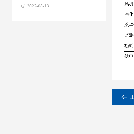
风机
2022-08-13
净化
采样
监测
功耗
供电