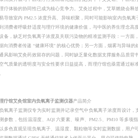
理疗体验的协同性已成为核心竞争力。艾灸过程中，艾草燃烧会释
易导致室内 PM2.5 浓度升高、异味积聚，同时可能影响室内负氧离
到消费者呼吸舒适度与理疗环境的健康价值，与中医的养生理念高
设备，缺乏对负氧离子浓度及关联污染物的精准监测手段：一方面
据向消费者传递 “健康环境" 的核心优势；另一方面，烟雾与异味
通风影响艾灸药效留存的问题，同时缺乏量化数据支撑服务品质背
空气质量的透明度与安全性要求日益提高，而理疗馆也亟需通过标
。
理疗馆艾灸馆室内负氧离子监测仪器
产品简介
负氧离子监测仪专为实时监测并记录空气中负氧离子浓度而设计，支
测参数，包括温湿度、AQI 六要素、噪声、PM2.5、PM10 等
以多色直观呈现负氧离子、温湿度、颗粒物等实时监测数据，用户