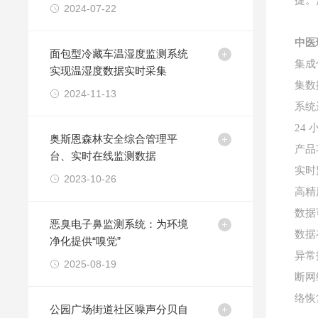
捷。
别混响
2024-07-22
中医
面包型冷藏车温湿度监测系统
集成
实现温湿度数据实时采集
集数
2024-11-13
系统
24
奥斯恩森林安全综合管理平
产品
台、实时在线监测数据
实时
2023-10-26
高精
数据
恶臭电子鼻监测系统：为环境
数据
净化提供“嗅觉”
异常
2025-08-19
断网
络恢
公园广场街道社区噪声分贝自