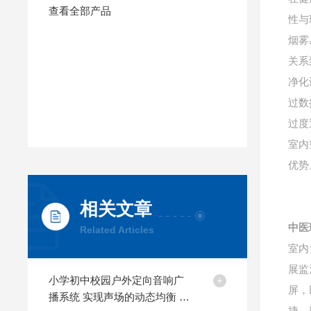
查看全部产品
性与
烟雾
关系
净化
过数
过度
室内
优势
相关文章
中医
Related Articles
室内
展监
小学初中校园户外定向音响广
屏，
播系统 实现声场的动态均衡 告