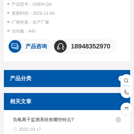
气湿度及大气压力，内置信号处理单元能根据用户需求输出相应
产品型号：OSEN-QX
信号，高强度结构设计可在恶劣气候环境中准确检测，可广泛用
更新时间：2025-11-04
于气象、海洋、环境、机场、港口、实验室、工农业及交通等领
域。
厂商性质：生产厂家
访问量：440
18948352970
产品咨询
产品分类
相关文章
负氧离子监测系统有哪些特点?
2022-10-17