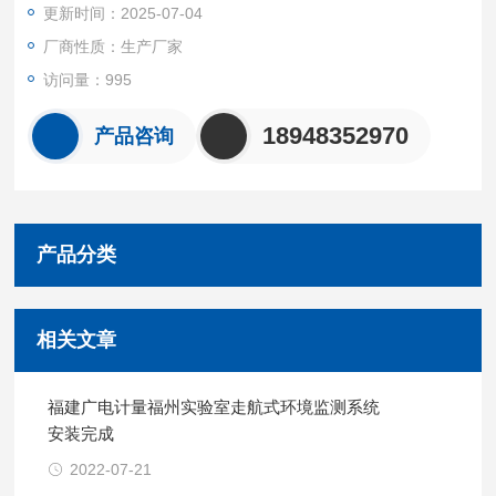
更新时间：2025-07-04
路线、动态调整作业频次提供数据支撑，同时助力评估清扫作业
降尘效果。
厂商性质：生产厂家
访问量：995
18948352970
产品咨询
产品分类
相关文章
福建广电计量福州实验室走航式环境监测系统
安装完成
2022-07-21