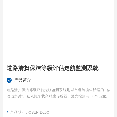
道路清扫保洁等级评估走航监测系统
产品简介
道路清扫保洁等级评估走航监测系统是城市道路扬尘治理的 “移
动侦察兵"。它依托车载高精度传感器、激光检测与 GPS 定位技
术，可在车辆行驶过程中实时捕捉道路积尘密度、负荷总量等关
键数据，同步生成积尘分布热力图。系统通过量化分析不同路段
产品型号：OSEN-DLJC
的清洁状况，精准识别积尘高值区域，为环卫部门科学规划清扫