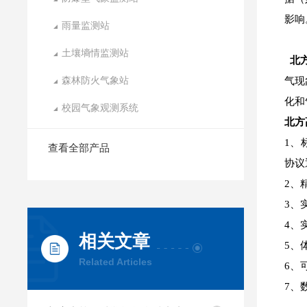
影响
雨量监测站
土壤墒情监测站
北
森林防火气象站
气现
化和
校园气象观测系统
北方
1、
查看全部产品
协议
2、
3、
4、
相关文章
5、
Related Articles
6、
7、