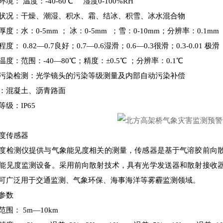
环境： 温度：-40-60℃ 湿度0-100%RH
状况：干燥、潮湿、积水、霜、结冰、积雪、冰水混合物
厚度：水：0-5mm ； 冰：0-5mm ；雪：0-10mm；分辨率：0.1mm
度： 0.82—0.7良好；0.7—0.6湿滑；0.6—0.3很滑；0.3-0.01 极滑
温度：范围：-40—80℃；精度：±0.5℃ ；分辨率：0.1℃
污染检测：光学镜头的污染等级测量及内部自动污染补偿
：混凝土、沥青路面
等级：IP65
度传感器
度检测仪提供与气象能见度相关的测量，传感器是基于气溶胶前向
能见度监测设备。采用前向散射技术，具有光学发送器和散射接收
可广泛用于交通监测、气象环保、海事海洋等雾霾监测领域。
参数
范围： 5m—10km