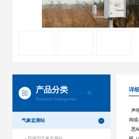
产品分类
详
Product Categories
声明
询或
气象监测站
恶&
防爆型气象监测站
据（