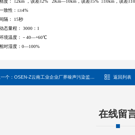
精度： ≤2km ，误差±2% 2Km—10km，误差±5% ≥10km，误差±1
一致性：≤±4%
间隔： 15秒
动态量程： 3000：1
环境温度：－40—+60℃
相对湿度：0—100%
上一个：
OSEN-Z云南工业企业厂界噪声污染监测系统供应商
返回列表
在线留