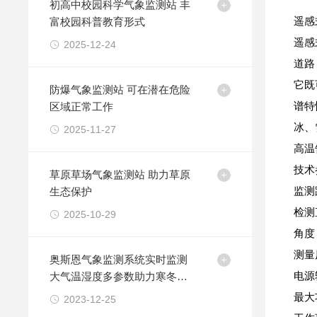
初高中校园科学气象监测站 丰
富校园科普教育形式
遥感
遥感
2025-12-24
道路
它既
防爆气象监测站 可在潜在危险
区域正常工作
谱特
冰、
2025-11-27
高温
技术
草原草场气象监测站 助力草原
生态保护
监测
检测
2025-10-29
角度：
测量
奥斯恩气象监测系统实时监测
大气温湿度多参数助力寒冬季
电源
节科学种植应用方案
最大
2023-12-25