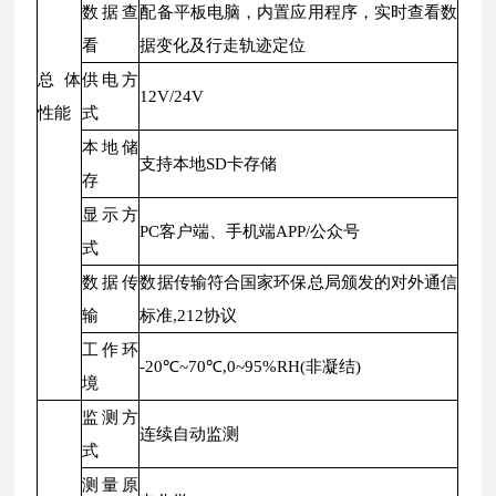
数据查
配备平板电脑，内置应用程序，实时查看数
看
据变化及行走轨迹定位
总体
供电方
12V/24V
性能
式
本地储
支持本地SD卡存储
存
显示方
PC客户端、手机端APP/公众号
式
数据传
数据传输符合国家环保总局颁发的对外通信
输
标准,212协议
工作环
-20℃~70℃,0~95%RH(非凝结)
境
监测方
连续自动监测
式
测量原