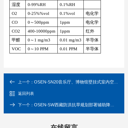
湿度
0-99%RH
0.1%RH
O2
0-25%%vol
0.1%vol
电化学
CO
0～500ppm
1ppm
电化学
CO2
400-10000ppm
1ppm
红外
甲醛
0～1 mg/m3
0.01 mg/m3
半导体
VOC
0～10 PPM
0.01 PPM
半导体
OSEN-SN20音乐厅、博物馆壁挂式室内空气环境监测仪
上一个：
返回列表
OSEN-SW西藏防洪抗旱规划部署辅助降雨量水位监测站
下一个：
在线留言