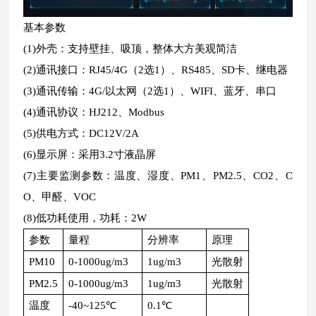
基本参数
(1)外壳：支持壁挂、吸顶，整体大方美观简洁
(2)通讯接口：RJ45/4G（2选1）、RS485、SD卡、继电器
(3)通讯传输：4G/以太网（2选1）、WIFI、蓝牙、串口
(4)通讯协议：HJ212、Modbus
(5)供电方式：DC12V/2A
(6)显示屏：采用3.2寸液晶屏
(7)主要监测参数：温度、湿度、PM1、PM2.5、CO2、C
O、甲醛、VOC
(8)低功耗使用，功耗：2W
参数
量程
分辨率
原理
PM10
0-1000ug/m3
1ug/m3
光散射
PM2.5
0-1000ug/m3
1ug/m3
光散射
温度
-40~125℃
0.1℃