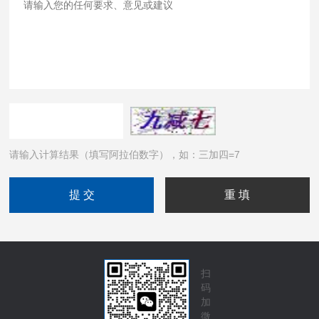
请输入计算结果（填写阿拉伯数字），如：三加四=7
扫
码
加
微