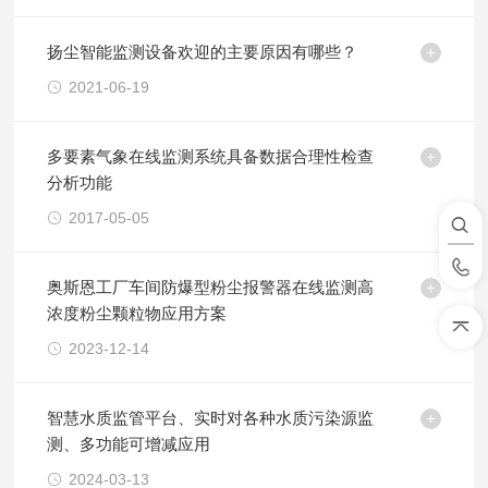
扬尘智能监测设备欢迎的主要原因有哪些？
2021-06-19
多要素气象在线监测系统具备数据合理性检查
分析功能
2017-05-05
奥斯恩工厂车间防爆型粉尘报警器在线监测高
浓度粉尘颗粒物应用方案
2023-12-14
智慧水质监管平台、实时对各种水质污染源监
测、多功能可增减应用
2024-03-13