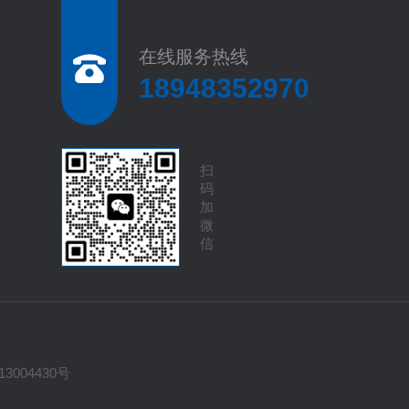
在线服务热线
18948352970
扫
码
加
微
信
13004430号