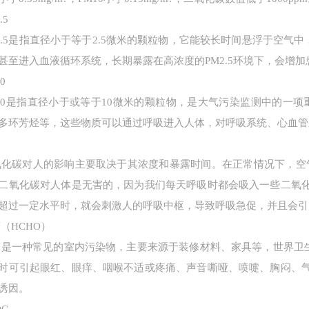
.5
2.5是指直径小于等于2.5微米的颗粒物，它能较长时间悬浮于空气中
甚至进入血液循环系统，长期暴露在高浓度的PM2.5环境下，会增
0
10是指直径小于或等于10微米的颗粒物，是大气污染监测中的一项
多环芳烃等，这些物质可以通过呼吸进入人体，对呼吸系统、心血管
2
化碳对人的影响主要取决于其浓度和暴露时间。在正常情况下，空气中的
二氧化碳对人体是无害的，因为我们每天呼吸时都会吸入一些二氧
超过一定水平时，就会刺激人的呼吸中枢，导致呼吸急促，并且会引
（HCHO）
是一种常见的室内污染物，主要来源于装修材料、家具等，世界卫生
时可引起眼红、眼痒、咽喉不适或疼痛、声音嘶哑、喷嚏、胸闷、
诱因。