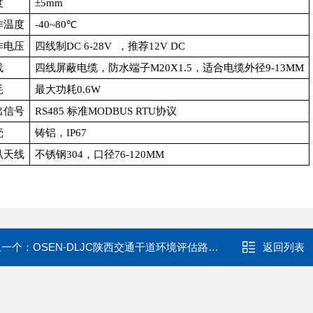
度
±5mm
作温度
-40~80℃
作电压
四线制DC 6-28V ，推荐12V DC
线
四线屏蔽电缆，防水端子M20X1.5，适合电缆外径9-13MM
耗
最大功耗0.6W
出信号
RS485 标准MODBUS RTU协议
壳
铸铝，IP67
叭天线
不锈钢304，口径76-120MM
上一个：
OSEN-DLJC陕西交通干道环境评估路面积尘量巡检系统
返回列表