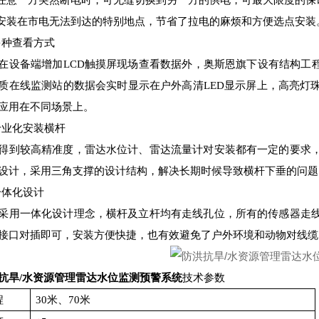
当任意一方突然断电时，可无缝切换到另一方的供电，可最大限度的保
可安装在市电无法到达的特别地点，节省了拉电的麻烦和方便选点安装
3多种查看方式
在设备端增加LCD触摸屏现场查看数据外，奥斯恩旗下设有结构工
质在线监测站的数据会实时显示在户外高清LED显示屏上，高亮灯
应用在不同场景上。
4专业化安装横杆
得到较高精准度，雷达水位计、雷达流量计对安装都有一定的要求
设计，采用三角支撑的设计结构，解决长期时候导致横杆下垂的问题
5一体化设计
采用一体化设计理念，横杆及立杆均有走线孔位，所有的传感器走
接口对插即可，安装方便快捷，也有效避免了户外环境和动物对线缆
抗旱/水资源管理雷达水位监测预警系统
技术参数
程
30米、70米