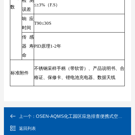
检测
≤±3%（F.S）
数
误差
响应
T90≤30S
时间
传感
器寿
PID原理1-2年
命
不锈钢采样手柄（带软管）、产品说明书、合
标准附件
格证、保修卡、锂电池充电器、数据天线
OSEN-AQMS化工园区应急排查便携式空气多参数监测仪
上一个：
返回列表