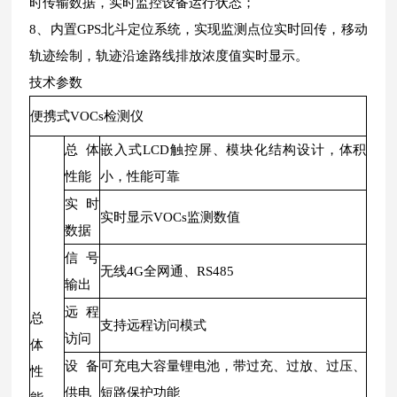
时传输数据，实时监控设备运行状态；
8、内置GPS北斗定位系统，实现监测点位实时回传，移动
轨迹绘制，轨迹沿途路线排放浓度值实时显示。
技术参数
便携式VOCs检测仪
总体
嵌入式LCD触控屏、模块化结构设计，体积
性能
小，性能可靠
实时
实时显示VOCs监测数值
数据
信号
无线4G全网通、RS485
输出
远程
总
支持远程访问模式
访问
体
设备
可充电大容量锂电池，带过充、过放、过压、
性
供电
短路保护功能