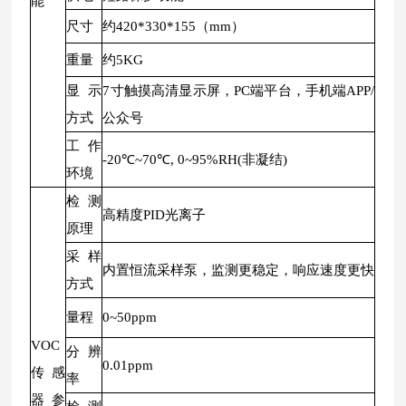
能
尺寸
约420*330*155（mm）
重量
约5KG
显示
7寸触摸高清显示屏，PC端平台，手机端APP/
方式
公众号
工作
-20℃~70℃, 0~95%RH(非凝结)
环境
检测
高精度PID光离子
原理
采样
内置恒流采样泵，监测更稳定，响应速度更快
方式
量程
0~50ppm
VOC
分辨
0.01ppm
传感
率
器参